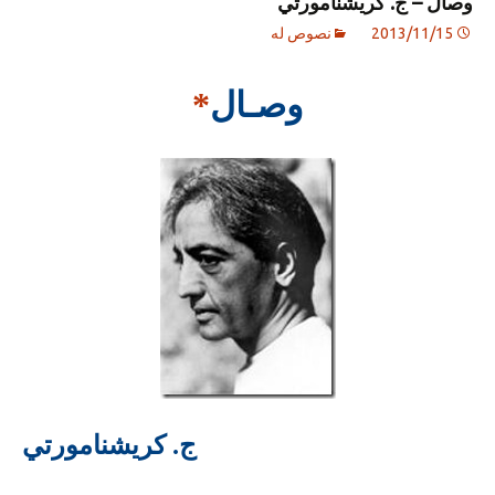
وصال – ج. كريشنامورتي
2013/11/15
نصوص له
وصـال
*
ج. كريشنامورتي