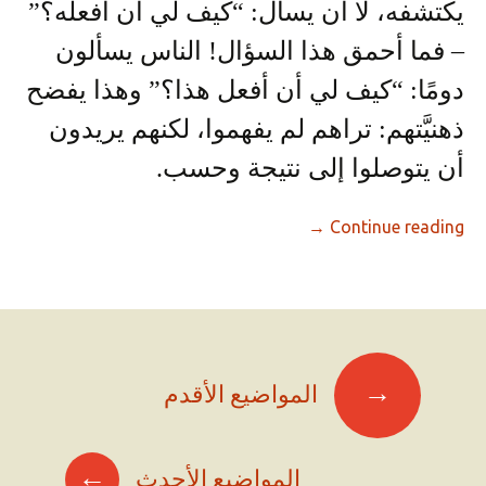
يكتشفه، لا أن يسأل: “كيف لي أن أفعله؟”
– فما أحمق هذا السؤال! الناس يسألون
دومًا: “كيف لي أن أفعل هذا؟” وهذا يفضح
ذهنيَّتهم: تراهم لم يفهموا، لكنهم يريدون
أن يتوصلوا إلى نتيجة وحسب.
→
Continue reading
صفّح
→
المواضيع الأقدم
لمقالات
←
المواضيع الأحدث