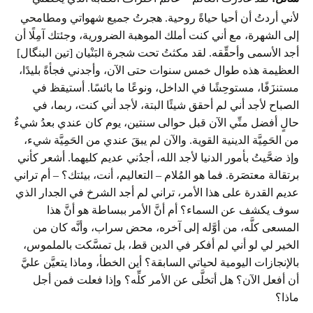
لأني أردتُ أن أحيا حياةً روحية. هجرتُ جميع شهواتي ومطامحي
إلى الشهرة، مع أني كنت أملك الموهبة الضرورية، وجئتك آمِلًا أن
أجد الأسمى وأحقِّقه. لقد مكثتُ تحت شجرة البَنْيان [تين البنگال]
العظيمة هذه طوال خمس سنوات حتى الآن، وأجدني فجأةً بليدًا،
مستنزَفًا، مستوحِشًا في الداخل، ونوعًا ما بائسًا. أستيقظ في
الصباح لأجد أني لم أحقق شيئًا البتة، لأجد أني كنت، ربما، في
حالٍ أفضل منِّي الآن قبل حوالى سنتين، يوم كان عندي بعدُ شيءٌ
من الحَمِيَّة الدينية القوية. والآن لم يبقَ عندي من الحَمِيَّة شيء،
وإذ ضحَّيتُ بأمور الدنيا لأجد الله، أجدُني عديم كليهما. أشعر كأني
برتقالة معتصَرة. فما هو المُلام – التعاليم، أنت، بيئتك؟ – أم تراني
عديم القدرة على هذا الأمر، تراني لم أجد الشرخ في الجدار الذي
سوف يكشف عن السماء؟ أم أنَّ الأمر ببساطة هو أنَّ هذا
المسعى كلَّه، من أوَّله إلى آخره، محض سراب، وأنَّه كان من
الخير لي لو أني لم أفكر في الدين قط، بل تمسَّكت بالملموس،
بالإنجازات اليومية لحياتي السابقة؟ أين الخطأ، وماذا يتعيَّن عليَّ
أن أفعل الآن؟ هل أتخلَّى عن الأمر كلِّه؟ وإذا فعلت فمن أجل
ماذا؟