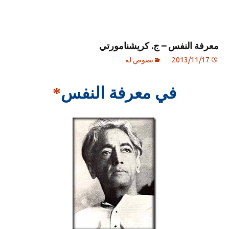
معرفة النفس – ج. كريشنامورتي
2013/11/17
نصوص له
في معرفة النفس
*