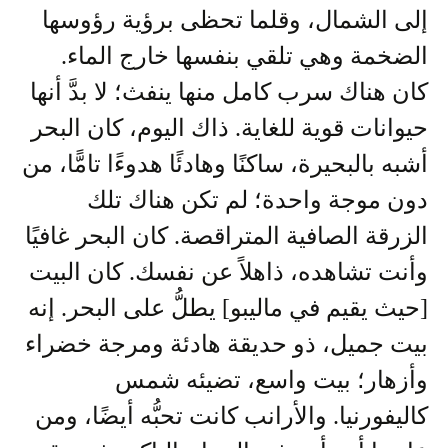
إلى الشمال، وقلما تحظى برؤية رؤوسها
الضخمة وهي تلقي بنفسها خارج الماء.
كان هناك سرب كامل منها ينفث؛ لا بدَّ أنها
حيوانات قوية للغاية. ذاك اليوم، كان البحر
أشبه بالبحيرة، ساكنًا وهادئًا هدوءًا تامًّا، من
دون موجة واحدة؛ لم تكن هناك تلك
الزرقة الصافية المتراقصة. كان البحر غافيًا
وأنت تشاهده، ذاهلاً عن نفسك. كان البيت
[حيث يقيم في ماليبو] يطلُّ على البحر. إنه
بيت جميل، ذو حديقة هادئة ومرجة خضراء
وأزهار؛ بيت واسع، تضيئه شمس
كاليفورنيا. والأرانب كانت تحبُّه أيضًا، ومن