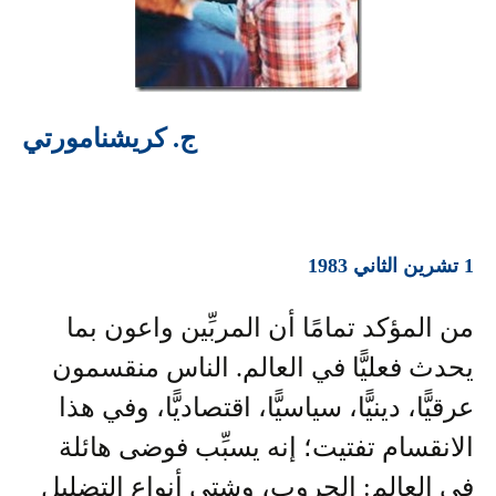
ج. كريشنامورتي
1 تشرين الثاني 1983
من المؤكد تمامًا أن المربِّين واعون بما
يحدث فعليًّا في العالم. الناس منقسمون
عرقيًّا، دينيًّا، سياسيًّا، اقتصاديًّا، وفي هذا
الانقسام تفتيت؛ إنه يسبِّب فوضى هائلة
في العالم: الحروب، وشتى أنواع التضليل