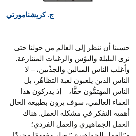
ج. كريشنامورتي
حسبنا أن ننظر إلى العالم من حولنا حتى
نرى البلبلة والبؤس والرغبات المتنازعة.
وأغلب الناس المبالين والجدِّيين، – لا
الناس الذين يلعبون لعبة التظاهُر، بل
الناس المهتمُّون حقًّا، – إذ يدركون هذا
العماء العالمي، سوف يرون بطبيعة الحال
أهمية التفكر في مشكلة العمل. هناك
العمل الجماهيري والعمل الفردي؛
و”العمل الجماهيري” صار مفهومًا مجردًا،