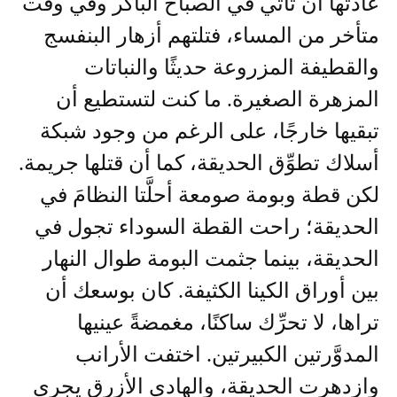
عادتها أن تأتي في الصباح الباكر وفي وقت
متأخر من المساء، فتلتهم أزهار البنفسج
والقطيفة المزروعة حديثًا والنباتات
المزهرة الصغيرة. ما كنت لتستطيع أن
تبقيها خارجًا، على الرغم من وجود شبكة
أسلاك تطوِّق الحديقة، كما أن قتلها جريمة.
لكن قطة وبومة صومعة أحلَّتا النظامَ في
الحديقة؛ راحت القطة السوداء تجول في
الحديقة، بينما جثمت البومة طوال النهار
بين أوراق الكينا الكثيفة. كان بوسعك أن
تراها، لا تحرِّك ساكنًا، مغمضةً عينيها
المدوَّرتين الكبيرتين. اختفت الأرانب
وازدهرت الحديقة، والهادي الأزرق يجري