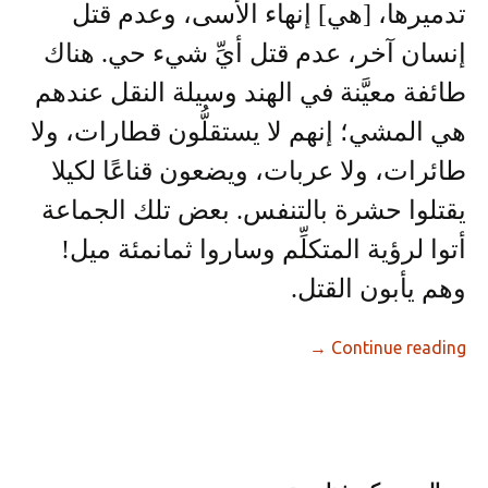
تدميرها، [هي] إنهاء الأسى، وعدم قتل
إنسان آخر، عدم قتل أيِّ شيء حي. هناك
طائفة معيَّنة في الهند وسيلة النقل عندهم
هي المشي؛ إنهم لا يستقلُّون قطارات، ولا
طائرات، ولا عربات، ويضعون قناعًا لكيلا
يقتلوا حشرة بالتنفس. بعض تلك الجماعة
أتوا لرؤية المتكلِّم وساروا ثمانمئة ميل!
وهم يأبون القتل.
→
Continue reading