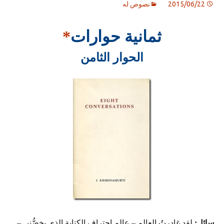
2015/06/22
نصوص له
ثمانية حوارات
*
الحوار الثامن
سائل:
لقد غادرتُ العالم – عالم احتراف الكتابة الذي يخصُّني –