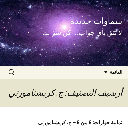
سماوات جديدة
لا تثق بأي جواب… كن سؤالك
انتقل
البحث
القائمة
إلى
عن:
المحتوى
أرشيف التصنيف: ج. كريشنامورتي
ثمانية حوارات: 8 من 8 – ج. كريشنامورتي