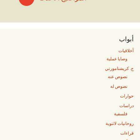
أبواب
أخلاقيات
وصايا عملية
ج. كريشنامورتي
نصوص عنه
نصوص له
حوارات
دراسات
فلسفية
روحانيات لاثنوية
قراءات