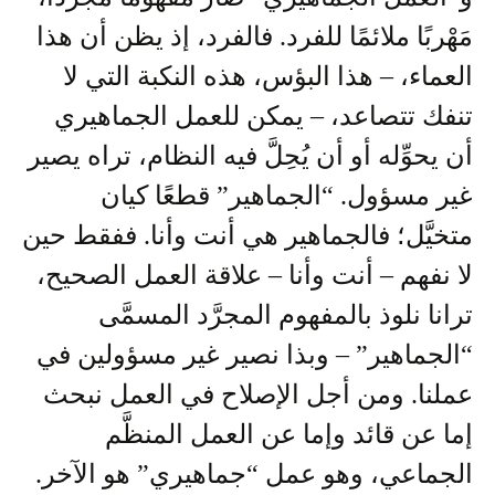
مَهْربًا ملائمًا للفرد. فالفرد، إذ يظن أن هذا
العماء، – هذا البؤس، هذه النكبة التي لا
تنفك تتصاعد، – يمكن للعمل الجماهيري
أن يحوِّله أو أن يُحِلَّ فيه النظام، تراه يصير
غير مسؤول. “الجماهير” قطعًا كيان
متخيَّل؛ فالجماهير هي أنت وأنا. ففقط حين
لا نفهم – أنت وأنا – علاقة العمل الصحيح،
ترانا نلوذ بالمفهوم المجرَّد المسمَّى
“الجماهير” – وبذا نصير غير مسؤولين في
عملنا. ومن أجل الإصلاح في العمل نبحث
إما عن قائد وإما عن العمل المنظَّم
الجماعي، وهو عمل “جماهيري” هو الآخر.