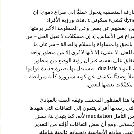
فارقة المنطقية يتحول عمليًّا إلى صراع دموي! إن
رؤية هذه السيرورة الديناميِّة dynamic كشيء سكوني static، ورؤية الأفراد
، بعضهم عن بعض وعن المنظومة الأكبر برمتها
راع في الأساس. إذ إن مشكلات لا تقبل الحل – من
 بالحق والمساواة والسلام والعدالة – سرعان ما
حل، لا لشيء إلا لأنها لا تُرى إلا من منظور واحد
غلق على نفسه. غير أن رؤية الوضع من منظور
مختلف من شأنها أن تذيب خاصيته الثنوية dualistic، فتستبدل بها بصيرة جديدة قوامها
لاً وضديًّا يتكشف عن كونه سيرورة كلِّية مترابطة
 مكمِّلات بعضها لبعض.
 هذا المنظور المختلف وثيقة الصلة بالمبادئ
التي رسخها أفراد ينتمون إلى الثقافات التي شهدها
ه، كما يتبدى لنا،
نسق
إنساني
. ومع أن بعض الثقافات أوْلَته من التقدير
، تبقى مبادئه الأساسية وتجلياته عالمية شاملة.