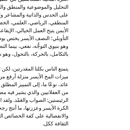
التحليل والموضوعية والمنطق والمحا
على الحدس والذاتية والمشاعر وا
التأويلي؛ النصف الأيسر يختص بوضع
وهو بنيوي التوجُّه، نفعي، بينما ا
بالتكامل، بالحركة، بالتحول، وهو س
يتمتع الناس بكلتا المقدرتين، لكن ا
ميزات المخ الأيسر منزلة أرفع من م
عائد، نوعًا ما، إلى التمييز المط
الرئيستين: الصواب والعَمْد. ولقد
الكرة الأيسر وعززتها، ما أنتج رجح
والانفصالية على كفة الخصائص الفن
الثقافة ككل.