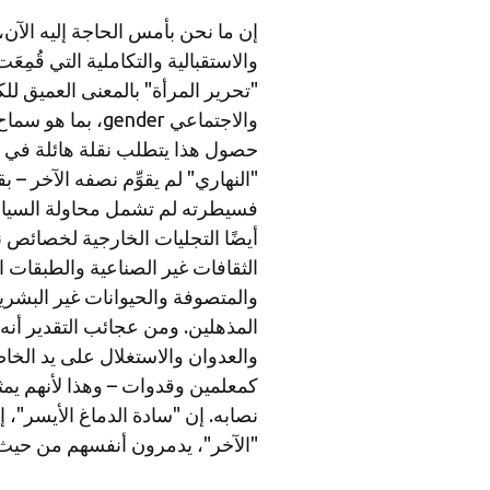
إن ما نحن بأمس الحاجة إليه الآن، 
والاستقبالية والتكاملية التي قُمِ
"تحرير المرأة" بالمعنى العميق 
والاجتماعي gender
حصول هذا يتطلب نقلة هائلة في الق
"النهاري" لم يقوِّم نصفه الآخر – 
فسيطرته لم تشمل محاولة السيا
أيضًا التجليات الخارجية لخصائص ن
الثقافات غير الصناعية والطبقات الأ
والمتصوفة والحيوانات غير البشرية
المذهلين. ومن عجائب التقدير أنه 
والعدوان والاستغلال على يد الخ
كمعلمين وقدوات – وهذا لأنهم يمثلو
نصابه. إن "سادة الدماغ الأيسر"، إ
"الآخر"، يدمرون أنفسهم من حيث 