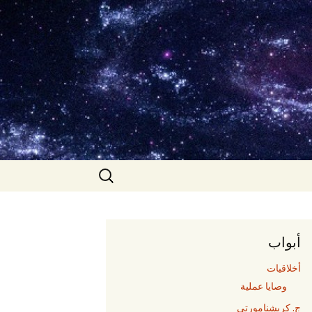
البحث
عن:
أبواب
أخلاقيات
وصايا عملية
ج. كريشنامورتي