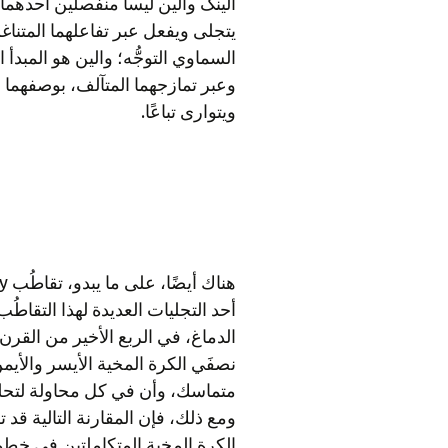
الينگ والين ليسا منفصلين أحدهما 
يتجلى ويفعل عبر تفاعلهما المتناغم
السماوي التوجُّه؛ والين هو المبدأ 
وعبر تمازجهما المتآلف، بوصفهما ق
ويتوارى تباعًا.
أحد التجليات العديدة لهذا التقاطُب
الدماغ، في الربع الأخير من القر
نصفَي الكرة المخية الأيسر والأيمن
متماسك، وأن في كل محاولة لتحلي
ومع ذلك، فإن المقارنة التالية قد 
الكرة المخية المتكاملتين في خط