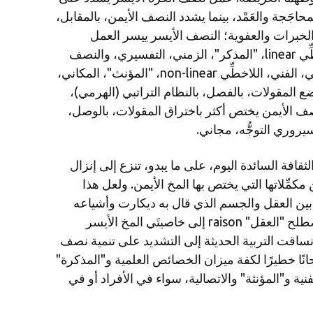
جَجة والعَمْد، بينما يشدد النصف الأيمن، بالمقابل،
لخبرات والعفوية؛ النصف الأيسر ييسر العمل
المنطقي، الرياضي، العلمي، الخطِّي linear، "المذكر"، الزمني، التفسيري، والنصف
الأيمن يتيح العمل الخيالي، الإيقاعي، الفني، اللاخطِّي non-linear، "المؤنث"، المكاني،
 المقولات، بالفصل، بالنظام التراتبي (الهرمي)،
لنصف الأيمن يختص أكثر باختراق المقولات، بالوصل،
يروري التوجُّه، مجاني.
لثقافة السائدة اليوم، على ما يبدو، تنزع إلى إنزال
كمِّلاتها التي يختص بها المخ الأيمن. ولعل هذا
لق بين العقل والجسم الذي قال به ديكارت وأشياعه
من العقلانيين والذي يشير فيه مصطلح "العقل" raison إلى خاصيتَي المخ الأيسر
 انساقت التربية الحديثة إلى التشديد على تنمية نصف
انًا خطيرًا لكفة ميزان الخصائص العلمية و"المذكرة"
ية و"المؤنثة" والاتصالية، سواء في الأفراد أو في