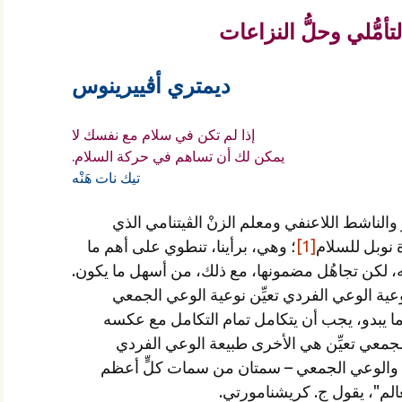
تأمُّلي وحلُّ النزاعات
ديمتري أڤييرينوس
إذا لم تكن في سلام مع نفسك لا
يمكن لك أن تساهم في حركة السلام.
تيك نات هَنْه
ر والناشط اللاعنفي ومعلم الزنْ الڤيتنامي الذي
 نوبل للسلام
[1]
؛ وهي، برأينا، تنطوي على أهم ما
ه، لكن تجاهُل مضمونها، مع ذلك، من أسهل ما يكون.
وعية الوعي الفردي تعيِّن نوعية الوعي الجمعي
ما يبدو، يجب أن يتكامل تمام التكامل مع عكسه
لجمعي تعيِّن هي الأخرى طبيعة الوعي الفردي
ي والوعي الجمعي – سمتان من سمات كلٍّ أعظم
الم"، يقول ج. كريشنامورتي.