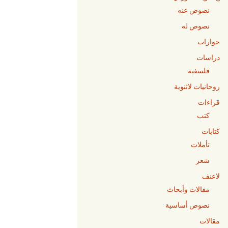
نصوص عنه
نصوص له
حوارات
دراسات
فلسفية
روحانيات لاثنوية
قراءات
كتب
كتابات
تأملات
شعر
لاعنف
مقالات وأبحاث
نصوص أساسية
مقالات