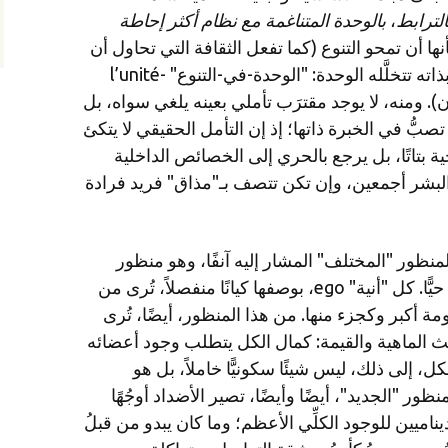
بالترابط
،
بالوحدة المتناغمة مع نظام أكثر إحاطة
 أن تمحو التنوع (كما تفعل الثقافة التي تحاول أن
تسود العالم اليوم)، بل هي التنوع بذاته تتخلَّله الوحدة: "الوحدة-في-التنوع" l’unité-
تلار دُه شاردان). ومنه، لا يوجد مقترَب تأملي بعينه يلغي سواه، بل
 تصبُّ في الخبرة ذاتها؛ إذ إن التأمل الحقيقي لا يتكئ
 بتاتًا، بل يرجع بالحري إلى الخصائص الداخلية
البشر أجمعين، وإن تكن تتصف بـ"مذاق" فريد فرادة
صيرة" insight ينبثق المنظور "المختلف" المشار إليه آنفًا، وهو منظور
بصير بكمال الكلِّية ويختبره اختبارًا حيًّا. كل "أنية" ego، بوصفها كيانًا منفصلاً، تُرى من
ة أكبر وكجزء منها. من هذا المنظور، أيضًا، تُرى
 الماهية والقيمة: كمال الكل يتطلب وجود أعضائه
لكل، إلى ذلك، ليس شيئًا سكونيًّا خاملاً، بل هو
ظور "الجديد"، أيضًا وأيضًا، تصير الأضداد أوجُهًا
يناميين للوجود الكلِّي الأعظم؛ وما كان يبدو من قبلُ