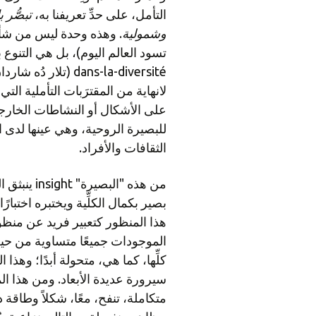
التأمل، على حدِّ تعريفنا به،
تبصُّر 
وشمولية
. وهذه وحدة ليس من شأنها
dans-la-diversité (
لانهاية من المقترَبات التأملية التي
على الأشكال أو النشاطات الخارجية
للبصيرة الروحية، وهي عينها لدى 
الثقافات والأفراد.
من هذه "الب
هذا المنظور كتعبير فريد عن منظوم
الموجودات جميعًا متساوية من حيث
كلِّها، كما هي، متحولة أبدًا؛ وهذا ا
سيرورة عديدة الأبعاد. ومن هذا المن
متكاملة، تنفح، معًا، شكلاً وطاقة د