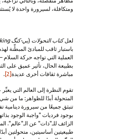
مظاهر منفصلة، وبالتالي نزاعية، يُ
ومتكافلة، لسيرورة واحدة لا يُستث
لعل
كتاب التحولات
(
يي-كنگ
-king
باستبار ثاقب للمبادئ المبطِّنة لهذ
العملية التي تواجه حركة السلام – عال
بطبيعة الحال، تأثير عميق على الثق
مباشرة ثقافات أخرى عديدة
[2]
.
تقوم النظرة إلى العالم التي يعبِّر عن
المتحولة أبدًا للظواهر: ما من ش
تنبثق جميعًا من سيرورة دينامية تفا
بوجود فرديات "واجبة الوجود بذات
الزائف للـ"ذات" عن الـ"عالم". الم
طبيعيتين أساسيتين، متحولتين أبدًا