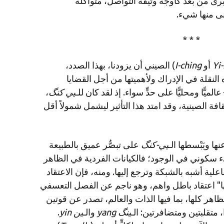
رى من بعدُ كأوجُه وثيقة التواصل، متواكلة
نى منها شيء.
* * *
Yi
أو
I-ching
) الصيني أن يزودنا، بهذا الصدد،
ه النقلة في الإدراك ولأهميتها من أجل القضايا
ميًّا ومحليًّا على حدٍّ سواء. إذ لقد كان للـ
يي كنگ
،
افة الصينية، وقد امتد هذا التأثير ليشمل شمولاً أقل
ها ويَبْسطها الـ
يي-كنگ
على تبصُّر عميق بالطبيعة
يء سكوني في الوجود؛ فالكيانات الفردية في الظاهر
علية أشبه بالشبكة وترجع إليها. ومنه، فإن الاعتقاد
ها" اعتقاد باطل واهم، وهو ناجم عن الفصل التعسفي
ظاهر كلها، بما فيها الذات والعالم، تصدر عن قوتين
، متقلبتين ومتضافرتين: الـ
ينگ
yang
والـ
ين
yin
.