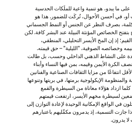
على ما يبدو، هو تنمية واعية للملَكات الحدسية
عَت أو، في أحسن الأحوال، تُركَت للضمور. هذا هو
للكلمة، بصرف النظر عن الجنس أو النمط الجسماني
، بما هو سماح بتفتح الخصائص المؤنثة النبيلة عند البشر كافة. لكن
يم؛ إذ إن المخ الأيسر التحليلي، المنطقي،
بقيمه وخصائصه الصوفية، "الليلية" – حق قيمته.
دة على النشاط الذهني الداخلي وحسب، بل طالت
صف الكرة الأيمن وقيمه، بمن فيها النساء وأبناء
قل انتفاعًا من مزايا الثقافات الصناعية والفنانين
 والمنظومة الإيكولوجية برمتها، في بريتها وتنوعها
كلما ازداد هؤلاء معاناة من السيطرة والقمع
اضعين لسيطرة مخهم الأيسر، ارتفعت قيمتهم
ن في الواقع الإمكانية الوحيدة لإعادة التوازن إلى
ذا جازت التسمية، إذ يدمرون مكمِّليهم باعتبارهم
لا يدرون.