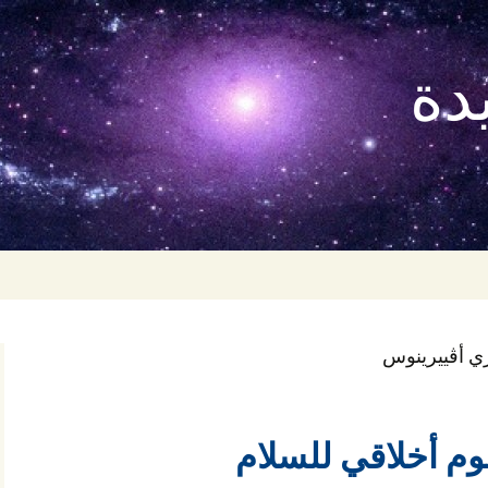
دة
ري أڤييرينوس
وم أخلاقي للسلام