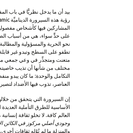
بيد أن ما يدخل نظريًّا في باب الم
المشاركين فيها كأشخاص مفصولين
على حدٍّ سواء، هي من أسباب الص
نحو الحرية والمسؤولية والمطالبة
تطفو على السطح وتبدو غير قابلة لل
متعنت ومتجذِّر في وعي جمعي من
التكامل والوحدة: ما كان يبدو منفص
العناصر، تذوب فيها الأضداد لتصير
إن السيرورة التي يتحقق من خلالها
الأساسية للطرق التأملية العديدة 
العالم كافة. لا تخلو ثقافة إنسانية من التأمل meditation لأن
وجودي أصلي مركوز في الكائن ال
والمنزلة ما لم تُوْلِه ثقافات أخرى