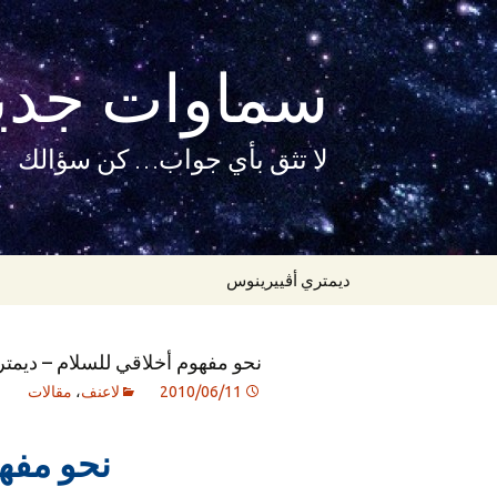
سماوات جدي
لا تثق بأي جواب… كن سؤالك
انتقل
ديمتري أڤييرينوس
إلى
المحتوى
نحو مفهوم أخلاقي للسلام – ديمت
2010/06/11
لاعنف
،
مقالات
نحو مفه