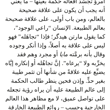
امرؤ تجسِّد أفعالُه حكمةً بعينها – ما يعني
أنه يجب أن يكون على علاقة صحيحة
بالعالم، ومن باب أولى، على علاقة صحيحة
بعالم الطبيعة. الإنسان “راعي الوجود”،
كما يقول مارتن هيدگر؛ فإذا “تجاهَله” فهو
ليس على علاقة به أصلاً، وإذا أنكر وجوده
وقال بأنه برمَّته
مايا
أو مجرد وهم فقد
يخرِّبه ولا “يرعاه”. إنَّ تجاهُله أو إنكاره إيَّاه
يضيِّع عليه علاقةً من شأنها أن تثمر طيبة
بغير حدٍّ. وإذن فحين ينظر طالب الحكمة
إلى عالم الطبيعة عليه أن يراه رؤية تجعله
على تواصل عميق، لا مع مظاهر هذا العالم
الخارجية وحسب – روائع الطبيعة الخارقة