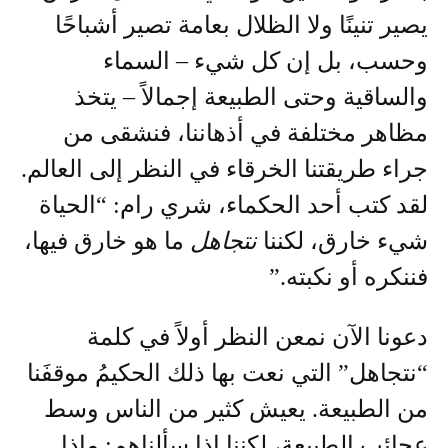
يصير تنينًا ولا الظلال بعامة تصير أشباحًا
وحسب، بل إن كل شيء – السماء
والساقية وحتى الطبيعة إجمالاً – يتخذ
مظاهر مختلفة في أذهاننا، فنشقى من
جراء طريقتنا الخرقاء في النظر إلى العالم.
لقد كتب أحد الحكماء، شري رام: “الحياة
شيء خارق، لكننا
نتجاهل
ما هو خارق فيها،
فننكره أو نكبته.”
دعونا الآن نمعن النظر أولاً في كلمة
“نتجاهل” التي نعت بها ذلك الحكيمُ موقفَنا
من الطبيعة. يعيش كثير من الناس وسط
عجائب الطبيعة، لكننا إذا سألناهم: ماذا