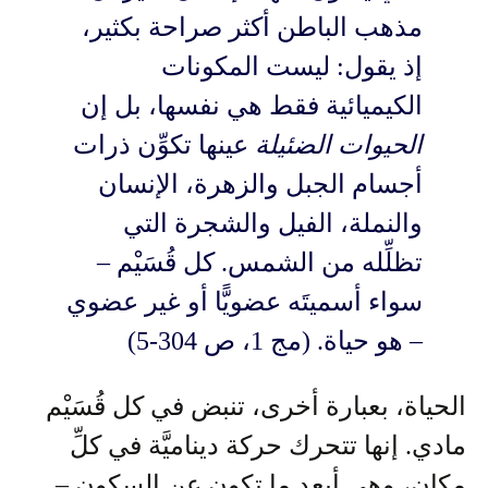
مذهب الباطن أكثر صراحة بكثير،
إذ يقول: ليست المكونات
الكيميائية فقط هي نفسها، بل إن
الحيوات الضئيلة
عينها تكوِّن ذرات
أجسام الجبل والزهرة، الإنسان
والنملة، الفيل والشجرة التي
تظلِّله من الشمس. كل قُسَيْم –
سواء أسميتَه عضويًّا أو غير عضوي
– هو حياة. (مج 1، ص 304-5)
الحياة، بعبارة أخرى، تنبض في كل قُسَيْم
مادي. إنها تتحرك حركة ديناميَّة في كلِّ
مكان، وهي أبعد ما تكون عن السكون –