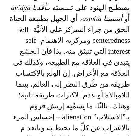
يصطلح الهنود على تسميته بـ
أڤديا
avidyā
أو
أسميتا
asmitā
، أي الجهل بطبيعة الحياة
الحق من جراء التمركز على الأنيَّة self-
centeredness ومركزية الاهتمام self-
interest التي تنبثق منه. بذا فإن الجشع
يتبدى في العلاقة مع الطبيعة، وكذلك في
العلاقة مع الأغراض. إن الولع بالاكتساب
طريقة من طُرق النظر إلى العالم، بينما
اللامبالاة أو عدم الاكتراث طريقة ثانية؛
وهناك، ثالثًا، ما يسمِّيه إريش فروم
بـ”الاستلاب” alienation – إحساس المرء
بالاغتراب عن كلِّ ما يحيط به وبانعدام