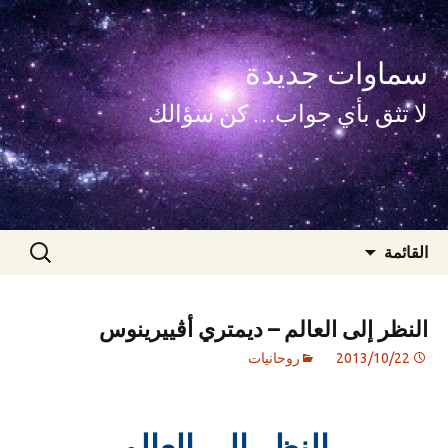
سماوات جديدة
لا تثق بأي جواب… كن سؤالك
انتقل
البحث
القائمة
إلى
عن:
المحتوى
النظر إلى العالم – ديمتري أڤييرينوس
2013/10/22
روحانيات
النظر إلى العالم