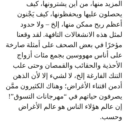
المزيد منها، من أين يشترونها، كيف
يحصلون عليها ويحفظونها، كيف يَجْنون
أعظم ربح ممكن منها، إلخ – ولا حدود
لمثل هذه الانشغالات التافهة. لقد وقعنا
مؤخرًا في بعض الصحف على أمثلة صارخة
على أناس مهووسين بجمع مئات أزواج
الأحذية والحقائب والقمصان وحتى علب
التنك الفارغة إلخ، لا لشيء إلا لأن الذهن
أدمن اقتناء الأغراض؛ وهناك الكثيرون ممَّن
يصرفون حياتهم في “مهرجانات التسوق”!
إن عالم هؤلاء الناس هو عالم الأغراض
وحسب.