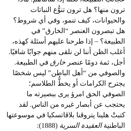
ترون منها؟ هل ترون تنوُّع النباتات
والحيوانات، كيف تنمو، وفي أي شروط؟
هل تبصرون العنصر “الخارق” في
الطبيعة؟ – إذا طرحنا عليهم أسئلة كهذه،
أغلب الظن أننا لن نلقى منهم جوابًا شافيًا.
أجل، ثمة دومًا عنصر
خارق
في الطبيعة.
والصوفي من “أهل الباطن” ليس شخصًا
يجترح الكرامات أو يخطُّ الطلاسم؛
الصوفي الحق امرؤ يرى ببصيرته ما
يحتجب عن أبصار غيره من الناس. لقد
كتبتْ هلينا پتروڤنا بلاڤاتسكيا في موسوعتها
الباطنية
العقيدة السرية
(1888):