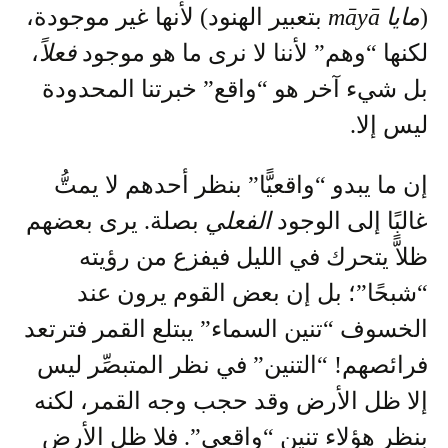
(
مايا
māyā
بتعبير الهنود) لأنها غير موجودة،
لكنها “وهم” لأننا لا نرى ما هو موجود
فعلاً
،
بل شيء آخر هو “واقع” خبرتنا المحدودة
ليس إلا.
إن ما يبدو “واقعيًّا” بنظر أحدهم لا يمتُّ
غالبًا إلى الوجود
الفعلي
بصلة. يرى بعضهم
ظلاًّ يتحرك في الليل فيفزع من رؤيته
“شبحًا”؛ بل إن بعض القوم يرون عند
الخسوف “تنين السماء” يبتلع القمر فترتعد
فرائصهم! “التنين” في نظر المتبصِّر ليس
إلا ظل الأرض وقد حجب وجه القمر، لكنه
بنظر هؤلاء تنين “واقعي”. فلا ظل الأرض