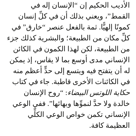
الأديب الحكيم إن “الإنسان إله في
القمط”، ويعني بذلك أن في كلِّ إنسان
كمونًا إلهيًّا. ثمة بالفعل عنصر “خارق” في
كلِّ مكان من الطبيعة؛ والبشرية كذلك جزء
من الطبيعة، لكن لهذا الكمون في الكائن
الإنساني مدى أوسع بما لا يقاس، إذ يمكن
له أن يتفتح فيه ويتسع إلى حدٍّ أعظم منه
في الكائنات الأخرى قاطبة. جاء في كتاب
حكاية اللوتس البيضاء
: “روح الإنسان
خالدة ولا حدَّ لنموِّها وبهائها”. ففي الوعي
الإنساني تكمن خواص الوعي الكلِّي
العظيمة كافة.