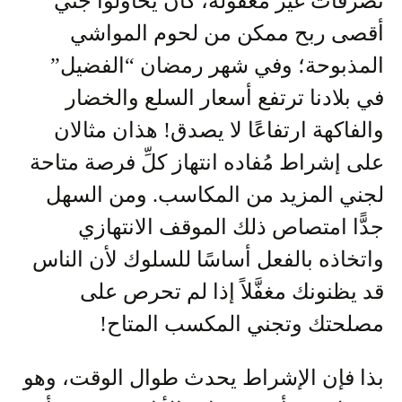
تصرفات غير معقولة، كأنْ يحاولوا جني
أقصى ربح ممكن من لحوم المواشي
المذبوحة؛ وفي شهر رمضان “الفضيل”
في بلادنا ترتفع أسعار السلع والخضار
والفاكهة ارتفاعًا لا يصدق! هذان مثالان
على إشراط مُفاده انتهاز كلِّ فرصة متاحة
لجني المزيد من المكاسب. ومن السهل
جدًّا امتصاص ذلك الموقف الانتهازي
واتخاذه بالفعل أساسًا للسلوك لأن الناس
قد يظنونك مغفَّلاً إذا لم تحرص على
مصلحتك وتجني المكسب المتاح!
بذا فإن الإشراط يحدث طوال الوقت، وهو