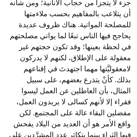
جزء لا يتجزأ من حجاب الأنانية؛ ومن شأنه
أن يتلاعب بالمفاهيم بحسب ملاءمتها
للمصلحة المواتية. هناك ظروف عديدة
يحاجج فيها الناس تبعًا لما يواتي مصلحتهم
في لحظة بعينها؛ وقد تكون حجتهم غير
معقولة على الإطلاق، لكنهم لا يدركون
لامعقوليَّتها مهما اجتهدتَ في إقناعهم
بذلك. كأنْ يتذرع بعضهم، على سبيل
المثال، بأن العاطلين عن العمل ليسوا
فقراء إلا لأنهم كسالى لا يريدون العمل،
مفضلين البقاء عالة على المجتمع. لكن
واقع الأمر هو أن العديد من البلاد يفحش
فيها الثراء بينما يتكاثر عدد المشرَّدين على