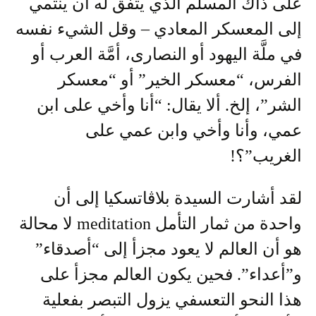
على ذاك المسلم الذي يتفق له أن ينتمي
إلى المعسكر المعادي – وقل الشيء نفسه
في ملَّة اليهود أو النصارى، أمَّة العرب أو
الفرس، “معسكر الخير” أو “معسكر
الشر”، إلخ. ألا يقال: “أنا وأخي على ابن
عمي، وأنا وأخي وابن عمي على
الغريب”؟!
لقد أشارت السيدة بلاڤاتسكيا إلى أن
واحدة من ثمار التأمل meditation لا محالة
هو أن العالم لا يعود مجزأ إلى “أصدقاء”
و”أعداء”. فحين يكون العالم مجزأ على
هذا النحو التعسفي يزول التبصر بفعلية