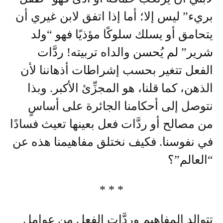
بريء” ليس إلا؛ أما إذا اتفق لابن غيري أن
يتحامق أو يسلك سلوكًا مؤذيًا فهو “ولد
شرير” لم يُحسن والداه تربيته! ردَّات
الفعل تتغير بحسب إشراطات أذهاننا لأن
الذهن، كما قلنا، هو المجزِّئ الأكبر. وبذا
نتوصل إلى أحكامنا الجائرة على أساسٍ
من مصالح أو ردَّات فعل بعينها تعيث فسادًا
في نفوسنا. فكيف نختلق مفاهيمنا هذه عن
“العالم”؟
* * *
تتوالد المفاهيم وردَّات الفعل من عوامل