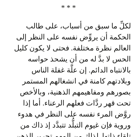
* * *
لكلِّ ما سبق من أسباب، على طالب
الحكمة أن يروِّض نفسه على النظر إلى
العالم نظرة مختلفة. فحتى لا يكون كليل
الحس لا بدَّ له من أن يشحذ حواسه
بالانتباه الدائم. إن علَّة غفلة الناس
وبلادتهم كامنة في انشغالهم المستمر
بصورهم ومفاهيمهم الذهنية، وبالأخص
تحت قهر ردَّات فعلهم الرعناء. أما إذا
روَّض المرء نفسه على النظر في هدوء
وروية فإن غيوم التبلُّد تتبدَّد إذ ذاك من
تلقاء ذاتها. لذلك من المهم تحرير الذهن