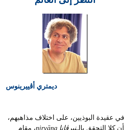
ديمتري أڤييرينوس
في عقيدة البوذيين، على اختلاف مذاهبهم،
أن كلا التحقق بالـ
نيرڤانا
nirvāna
، مقام