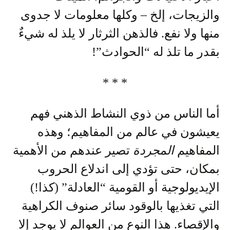
والزيجات، إلخ – وكلها معلومات لا جدوى
منها ولا نفع. فالذهن الثرثار لا يلذ له شيءٌ
بقدر ما تلذ له “الحوادث”!
* * *
أما الناس من ذوي النشاط الذهني فهم
يعيشون في عالم من المفاهيم؛ وهذه
المفاهيم
المجردة
تصير عندهم من الأهمية
بمكان، حتى تؤدي إلى اندلاع الحروب
الإيديولوجية أو القومية “العادلة” (كذا!)
التي تغذيها بالوقود سائر صنوف الكراهية
والإقصاء. هذا النوع من العوالم لا يوجد إلا