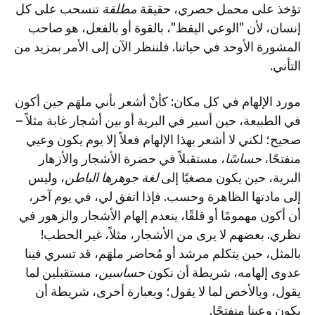
تؤخذ على محمل حصري، حقيقة
مطلقة
تنسحب على كل
إنسان، لأن "الوعي اليقظ"، بالقوة أو بالفعل، هو صاحب
المشورة الأوحد في حياتنا. فلننظر الآن إلى الأمر بمزيد من
التأني.
مورد الإلهام في كل مكان: كأنْ أشعر بأني ملهَم حين أكون
في الطبيعة، حين أسير في البرية أو بين أشجار غابة مثلاً –
صحيح؛ لكني لا أشعر بهذا الإلهام فعلاً إلا يوم يكون وعيي
منفتحًا،
حساسًا
، مستقبلاً في حضرة الأشجار والأزهار
البرية، حين يكون مصغيًا إلى
لغة جوهرها الباطن
، وليس
إلى مادتها الظاهرة وحسب. فإذا اتفق لي، في يوم آخر،
أن أكون مهمومًا أو قلقًا، ينعدم إلهام الأشجار والزهور في
نظري. بعضهم لا يرى من الأشجار، مثلاً، غير الحطب!
بالمثل، حين يتكلم مرشد أو مُحاضر ملهَم، قد تسري فينا
عدوى إلهامه، شريطة أن نكون
حساسين
، مستقبلين لما
يقول، وبالأخص لما لا يقول؛ وبعبارة أخرى، شريطة أن
يكون وعينا منفتحًا.