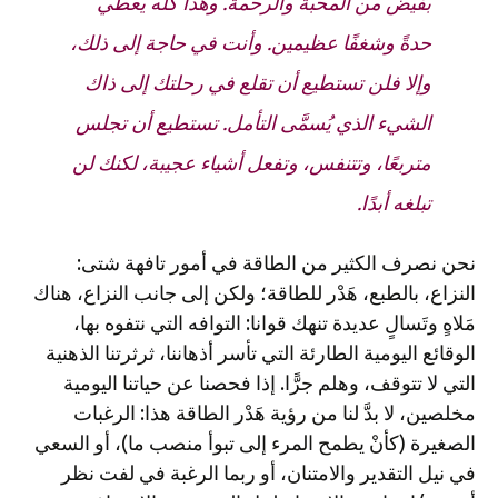
بفيض من المحبة والرحمة. وهذا كله يعطي
حدةً وشغفًا عظيمين. وأنت في حاجة إلى ذلك،
وإلا فلن تستطيع أن تقلع في رحلتك إلى ذاك
الشيء الذي يُسمَّى التأمل. تستطيع أن تجلس
متربعًا، وتتنفس، وتفعل أشياء عجيبة، لكنك لن
تبلغه أبدًا.
نحن نصرف الكثير من الطاقة في أمور تافهة شتى:
النزاع، بالطبع، هَدْر للطاقة؛ ولكن إلى جانب النزاع، هناك
مَلاهٍ وتَسالٍ عديدة تنهك قوانا: التوافه التي نتفوه بها،
الوقائع اليومية الطارئة التي تأسر أذهاننا، ثرثرتنا الذهنية
التي لا تتوقف، وهلم جرًّا. إذا فحصنا عن حياتنا اليومية
مخلصين، لا بدَّ لنا من رؤية هَدْر الطاقة هذا: الرغبات
الصغيرة (كأنْ يطمح المرء إلى تبوأ منصب ما)، أو السعي
في نيل التقدير والامتنان، أو ربما الرغبة في لفت نظر