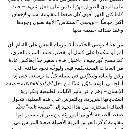
على المدى الطويل قهرُ النفس على فعل شيء، – حيث
كلما كان القهر أقوى كان ضغط المقاومة أشد والإخفاق
أكثر إحباطًا، – ويجدي "استئناس" الأنية بقبول وجودها
وعقد صداقة حميمة معها.
من هنا لا توصي الحكمة أبدًا بإرغام النفس على القيام بأي
أمر أو بتبكيتها على كسل أو تقصير. فليبدأ المرء بالحري،
كما ينصح گورجييف، باختيار هدف صغير جدًّا يعاكس عادةً
من العادات المستحكمة فيه، وليوجِّه نحوه طاقته، في
رفق وانتباه، وليكرِّس في سبيله كلَّ ما بوسعه، حتى إذا
أفلح في بلوغه تذوَّق شيئًا من فعل
الإرادة الحقيقية
– صفة
الإنسان – وخرج عن تأثير الآليات الطبيعية وتكرارية
استجاباتها الغريزية. وبالتمرس على هذه العملية، تتحول
الطاقة المختزَنة من هذا الجهد إلى "طبيعة ثانية" تحيِّد
ضغط الطبيعة الأولى الموروثة من غير أن تستثير فيها
مقاومة تُذكَر. الفرس البرية الأصيلة صعبة المراس في