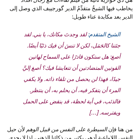
يخاطب فيها الشيخُ متقدِّمُ الدير گورجييف الذي وصل إلى
الدير بعد مكابدة عناء طويل:
الشيخ المتقدم:
لقد وجدتَ مكانك، يا بني. لقد
جئتنا كالحَمَل، لكن لا تنسَ أن فيك ذئبًا أيضًا.
أصغ: هل ستكون قادرًا على السماح لهاتين
القوتين المتضادتين أن تتعايشا فيك؟ أصغ إليَّ
جيدًا، فهذا لن يحصل من تلقاء ذاته. ولا يكفي
المرء أن يتفكر فيه، أن يحلم به، أن ينتظر.
فالذئب، في أية لحظة، قد ينقض على الحمل
ويفترسه. […]
من هنا فإن
السيطرة على النفس من قبيل الوهم
لأن حيل
النفس اللاواعية أدهى بكثير من ذكائنا الذهني. لذا لا يجدي