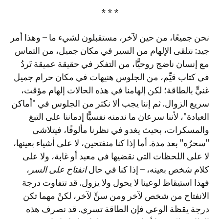
* * *
نحن جميعًا، من حين لآخر، مستقبلون لشيء ما – وهذا أمر
جيد: نتلقى الإلهام من السير في مكان جميل، من التماس
مع إنسان ناضج روحيًّا، من التفكر في حقيقة عميقة تَردُ
في كتاب قيِّم، من الجلوس هنيهات في مكان حرام جميل
غنيٍّ بالطاقة؛ لكن إلهامنا في هذه الحالات إلهام مؤقت،
سريع الزوال. ثم إننا يجب ألا نكثر من الجلوس في "أماكن
العبادة"، لأننا سرعان ما ندمنه نفسيًّا إدماننا على التبغ
والمسكرات، بحيث يغدو في نظرنا مألوفًا، فيتلاشى
"سحرُه" بعد مدة. أما إذا كنا منفتحين، لا على أشياء بعينها،
لا على اللحظات التي نقضيها في معبد أو غابة، ولا على
كلام شخص بعينه، – إذا كنا في حال
انفتاح على السر
،
فهذا استيقاظ لوعينا لا يحول ولا يزول. قد تتفاوت درجة
الانفتاح من شخص لآخر ومن سنٍّ لآخر، لكنْ مهما تكن
درجة يقظة الوعي فإن الطاقة تسري. قد نصرف هذه