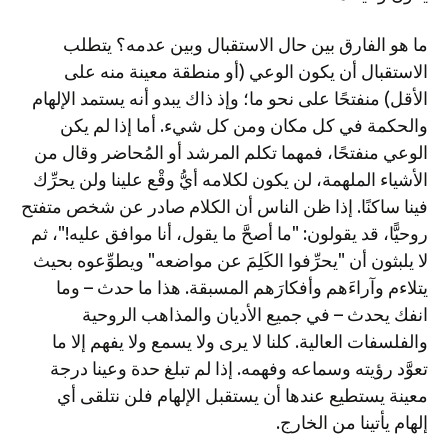
ما هو الفارق بين حال الاستقبال وبين عدمه؟ يتطلب
الاستقبال أن يكون الوعي (أو منطقة معينة منه على
الأقل) منفتحًا على نحو ما؛ وإذ ذاك يبدو أنه يستمد الإلهام
والحكمة في كل مكان ومن كل شيء. أما إذا لم يكن
الوعي منفتحًا، فمهما تكلم المرشد أو المُحاضر وقال من
الأشياء الملهمة، لن يكون لكلامه أيُّ وقْع علينا ولن يحرِّك
فينا ساكنًا. إذا ظن الناس أن الكلام صادر عن شخص متفتح
روحيًّا، قد يقولون: "ما أصحَّ ما يقول، أنا موافق عليه!"، ثم
لا يلبثون أن "يحرِّفوا الكَلِمَ عن مواضعه" ويطوِّعوه بحيث
يتلاءم وآراءَهم وأفكارَهم المسبقة. هذا ما حدث – وما
انفك يحدث – في جميع الأديان والمذاهب الروحية
والفلسفات العالية. كلنا لا يرى ولا يسمع ولا يفهم إلا ما
تعوَّد رؤيته وسماعه وفهمه. إذا لم تبلغ حدة وعينا درجة
معينة يستطيع عندها أن يستقبل الإلهام فلن نتلقى أي
إلهام يأتينا من الخارج.