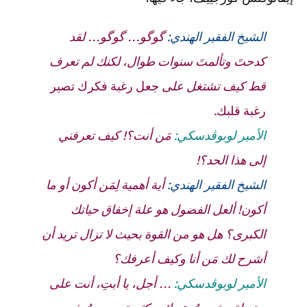
الشيخ الفقير الهندي
:
گوگو… گوگو… لقد
كدحتَ وتألمتَ سنوات طوال، لكنك لم تعرف
قط كيف تشتغل على
جعل رغبة فكرك تصير
رغبة قلبك
.
الأمير لوبوڤدسكي:
مَن أنت؟! كيف تعرفني
إلى هذا الحد؟!
الشيخ الفقير الهندي
:
أية أهمية لِمَن أكون أو ما
أكون! ألعل الفضول هو علة إخفاق حياتك
الكبرى؟ هل هو من القوة بحيث لا تزال تريد أن
أشرح لك مَن أنا وكيف أعرفك؟
الأمير لوبوڤدسكي:
… أجل، يا أبتِ، أنت على