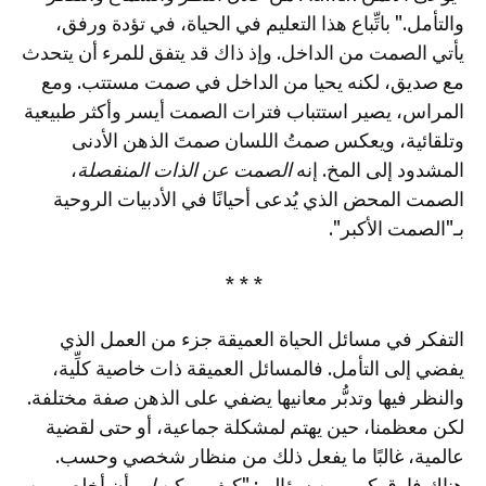
والتأمل." باتِّباع هذا التعليم في الحياة، في تؤدة ورفق،
يأتي الصمت من الداخل. وإذ ذاك قد يتفق للمرء أن يتحدث
مع صديق، لكنه يحيا من الداخل في صمت مستتب. ومع
المراس، يصير استتباب فترات الصمت أيسر وأكثر طبيعية
وتلقائية، ويعكس صمتُ اللسان صمتَ الذهن الأدنى
المشدود إلى المخ. إنه
الصمت عن الذات المنفصلة
،
الصمت المحض الذي يُدعى أحيانًا في الأدبيات الروحية
بـ"الصمت الأكبر".
* * *
التفكر في مسائل الحياة العميقة جزء من العمل الذي
يفضي إلى التأمل. فالمسائل العميقة ذات خاصية كلِّية،
والنظر فيها وتدبُّر معانيها يضفي على الذهن صفة مختلفة.
لكن معظمنا، حين يهتم لمشكلة جماعية، أو حتى لقضية
عالمية، غالبًا ما يفعل ذلك من منظار شخصي وحسب.
هناك فارق كبير بين سؤالي: "كيف يمكن
لي
أن أخلص من