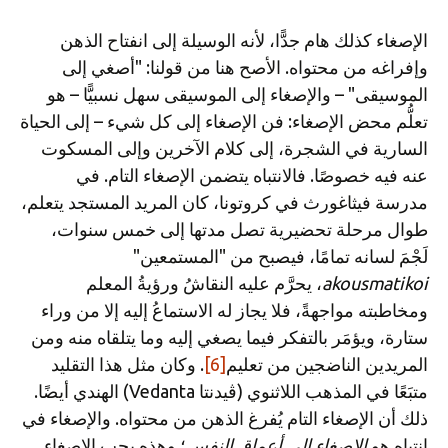
الإصغاء كذلك هام جدًّا، لأنه الوسيلة إلى انفتاح الذهن
وإفراغه من محتواه. الأصح هنا من قولنا: "أصغي إلى
الموسيقى" – والإصغاء إلى الموسيقى سهل نسبيًّا – هو
تعلُّم محض الإصغاء: فن الإصغاء إلى كل شيء – إلى الحياة
السارية في الشجرة، إلى كلام الآخرين وإلى المسكوت
عنه فيه خصوصًا. فالانتباه يتضمن الإصغاء التام. في
مدرسة فيثاغورث في كروتونا، كان المريد المستجد يتعلم،
طوال مرحلة تحضيرية تصل مدتها إلى خمس سنوات،
لَجْمَ لسانه تمامًا، فيصبح من "المستمعين"
akousmatikoi
، يحرَّم عليه النقاشُ ورؤيةُ المعلم
ومخاطبته مواجهةً، فلا يجاز له الاستماعُ إليه إلا من وراء
ستارة، ويؤمَر بالتفكر فيما يصغي إليه وما يتلقاه منه ومن
المريدين الناضجين من تعليم
[6]
. وكان مثل هذا التقليد
متبَعًا في المذهب اللاثنوي (ڤيدنتا Vedanta) الهندي أيضًا.
ذلك أن الإصغاء التام يُفرغ الذهن من محتواه. والإصغاء في
انتباه هو
الإصغاء إلى أعماق النفس
؛ وهذه يجب الإصغاء