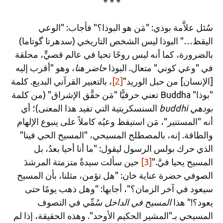
* * *
سُئل علاَّمة بوذي: "مَن هو البوذا؟" فأجاب: "الوعي
اليقظ…" البوذا ليس الشخص التاريخي (سدهرتا گوتاما)
بالضرورة، كما أنه ليس روحًا تحيا في عالم قصيٍّ، محلقة
في "وعي كوني" متعال. البوذا
حاضر هنا
، وهو "أقرب إليه
[الإنسان] من حبل الوريد"
[2]
، بالتعبير القرآني البديع. كلمة
"بوذا" Buddha تعني حرفيًّا "مَن حقَّق الإشراق" (من كلمة
بودهي
buddhi
السنسكريتية التي تفيد هذا المعنى)؛ أي
أنه "المستنير"، مَن استيقظ وعيُه كاملاً على ينبوع الإلهام
والطاقة. إنه، بالمصطلح المسيحي، "المسيح الحي فينا"
الذي حرك بولس الرسول ليقول: "ما أنا أحيا بعدُ، بل
المسيح يحيا فيَّ."
[3]
حين سألت سيدةٌ متزمتة المرشدَ
الصوفي حضرة عناية خان: "هل تؤمن، مثلنا، بأن المسيح
سيعود في آخر الزمان؟"، أجابها: "وهل ذهب يومًا حتى
يعود؟!" هذا
المسيح في الداخل
سُمِّي في التصوف
المسيحي بـ"المشير الحكيم الأوحد". وهذه الحقيقة، إذا لم