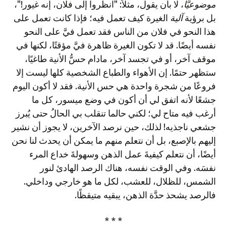
موضوعيًّا
، لا بأن يقول، مثلاً: "انظروا إلى فلان، إنه غيور!"،
بل برؤية
آلية
الغيرة كيف تعمل فيه؛ فإذا كانت تعمل على
هذا النحو في فلان من الناس فقد تعمل فيَّ على النحو
نفسه أيضًا. قد لا تكون الغيرة ظاهرة فيَّ مؤقتًا، لكنها في
موقف آخر، أو في تجسد آخر، مادام حسُّ الأنية طاغيًا،
ستظهر حتمًا. إن الأهواء والطباع الشخصية كلها ليست إلا
فروعًا من شجرة واحدة هي حس الأنية. فقد لا أكون اليوم
جشعًا لأنه اتفق لي أن أكون في وضع ميسور، كل ما
أرغب فيه متاح لي؛ لكني حالما تنقلب بي الحالُ حتى يُبرز
جشعي ناجذيه! لذلك، حين نرصد الآخرين، لا يجوز أن نشير
إليهم بالإصبع، بل أن نتعلم منهم ما يمكن أن يحدث لنا نحن
أيضًا، أن نتعلم كيفيةَ عمل الذهن وسهولةَ خداع المرء
نفسَه. وفي الوقت نفسه، هناك الرصد الهادئ لنور
الشمس، للظلال، للعشب، لكل ما هو خارجي وداخلي.
فالرصد يشحذ حدَّة الذهن، يبقيه متيقظًا.
* * *