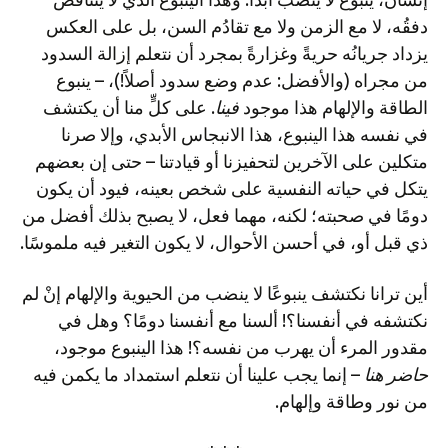
دفقُه، لا مع الزمن ولا مع تقادُم السن، بل على العكس
يزداد جريانُه حريةً وغزارةً بمجرد أن نتعلم إزالة السدود
من مجراه (والأفضل: عدم وضع سدود أصلاً!)، – ينبوع
الطاقة والإلهام هذا موجود
فينا
. على كلٍّ منا أن يكتشف
في نفسه هذا الينبوع، هذا الانبجاس الأبدي، وإلا صرنا
متكلين على الآخرين لتحفيزنا أو قيادتنا – حتى إن بعضهم
يتكل في حياته النفسية على شخص بعينه، فيود أن يكون
دومًا في صحبته؛ لكنه، مهما فعل، لا يصبح بذلك أفضل من
ذي قبل أو، في أحسن الأحوال، لا يكون التغير فيه ملموسًا.
أين ترانا نكتشف ينبوعًا لا ينضب من الحيوية والإلهام إنْ لم
نكتشفه في أنفسنا؟! ألسنا مع أنفسنا دومًا؟ وهل في
مقدور المرء أن يهرب من نفسه؟! هذا الينبوع موجود،
حاضر هنا
– إنما يجب علينا أن نتعلم استمداد ما يكمن فيه
من نور وطاقة وإلهام.