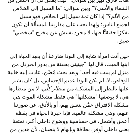
الشقاء والأسى؟" وبين سؤالي: "ما السبيل إلى الخلاص
من الألم؟" إذا كان ثمة سبيل إلى الخلاص فهو سبيل
لجميع الناس؛ ولهذا يجب على مقاربتنا للمسألة أن تكون
تفكرًا حقيقيًّا فيها، لا مجرد تفتيش عن مخرج "شخصي"
ضيق.
حين أتت امرأة شابة إلى البوذا ضارعةً أن يعيد الحياة إلى
ابنها الميت، قال لها: "جيئيني بحفنة من بذور الخردل من
منزل لم يمت فيه أحد." وبعد بحث مُضْن، عادت إليه خالية
الوفاض. لا، لم يكن البوذا عديم الإحساس، بل كان يشير
عليها بالنظر إلى المشكلة
من منظار كلِّي
، لا من منظارها
هي، لا بوصفها "مشكلتها" هي فقط. مشكلة الموت هي
مشكلة الافتراق عمَّن نتعلق بهم، أو بالأدق، عن صورتنا
عنهم، وهي مشكلة عالمية. فإذا خبرنا الحياة في يقظة
أعمق وأشمل، في حساسية ووضوح داخلي أكبر، تمتعنا
بغنى داخلي أوفر، بطاقة وبإلهام لا ينضبان، لأن هذين من