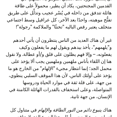
القدمين المجنحتين، يكاد أن يطير، محمولاً على طاقة
هائلة تتدفق من داخله في يُسْر عجيب وتذلِّل على طريق
تفتُّح موهبته، واحدًا بعد الآخر، كل عراقيل وسط اجتماعي
متخلف يعتبر رقص الباليه "تخنثًا" والملاكمة "رجولة"!
غير أن هناك العديد من الناس ينتظرون أن يأتي أحدهم
و"يلهمهم"، يأخذ بيدهم ويقول لهم ما يفعلون وكيف
يفعلونه، – وإلا فهم يظلون على قلق و/أو عطالة. ولا نقول
هنا إن اللقاء بأناس ملهَمين وملهمين يجب ألا يؤخذ على
محمل الجد؛ إنما انتظار مجيء "الإلهام" من الخارج هو ما
يؤخذ على أولئك الناس، لأن هذا الموقف السلبي ينطوي،
من جهة، على قلة ثقة في موارد الحياة ودروسها
المتواصلة، وعلى استخفاف بالقدرات الهائلة الكامنة في
الإنسان، من جهة ثانية.
هناك
ينبوع دائم من النور الطاقة والإلهام
في متناول كل
إنسان، ينبوع لا ينضب أبدًا. وهذا الينبوع الذي لا يتناقص