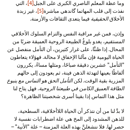
وما عظة المعلم الناصري الكبرى على الجبل
[4]
، التي
نفذت إلى قلب المهاتما گاندهي مباشرة
[5]
، غير زبدة
الأخلاق
الحقيقية
فيما يتعدى الثقافات والأزمنة.
وإذن، فمن غير مراقبة النفس والتزام السلوك الأخلاقي
المستقيم
، يغدو بلوغُ الطبيعة الروحية العميقة ضربًا من
المحال. إذا ظننَّا، على غرار كثيرين، أن التأمل منفصل عن
الحياة اليومية فإن مآلنا الإخفاق لا محالة. فهؤلاء يتعاطون
"التأمل" عشرين دقيقة صباحًا، ومثلها مساءً، يكررون
ألفاظًا بعينها لتهدئة الذهن فينة، ثم يعودون إلى حالهم
المزرية بقية الوقت. لكن
التأمل الحق هو
التماس مع ينبوع
الطاقة العميق الكامن في طبيعتنا الروحية
. فهل يتاح لنا
مثل هذا التماس إذا بقينا أسرى شخصيتنا الظاهرة؟
لا بدَّ لنا من أن نتذكر أن الحياة اللاأخلاقية، السطحية،
للذهن المشدود إلى المخ هي علة اضطرابات نفسية لا
حصر لها. فلا ننشغلنَّ بهذه العلة المزمنة – علة "الأنية" –