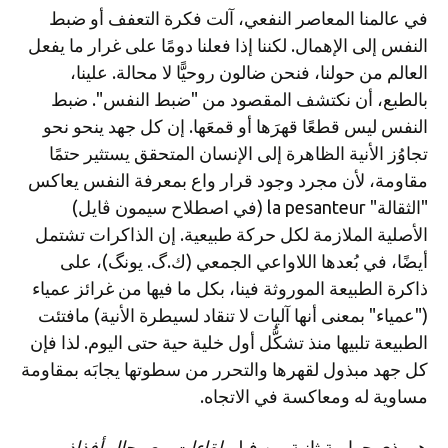
في عالمنا المعاصر النفعي، آلت فكرة التعفف أو ضبط
النفس إلى الإهمال. لكننا إذا فعلنا دومًا على غرار ما يفعل
العالم من حولنا، فنحن ضالون روحيًّا لا محالة. علينا،
بالطبع، أن نكتشف المقصود من "ضبط النفس". ضبط
النفس ليس قطعًا قهرَها أو قمعَها. إن كل جهد ينحو نحو
تجاوُز الأنية الظاهرة إلى الإنسان المتحقق يستثير حتمًا
مقاومة، لأن مجرد وجود قرار واع بمعرفة النفس يعاكس
"الثقالة" la pesanteur (في اصطلاح سيمون ڤايل)
الأصلية الملازمة لكل حركة طبيعية. إن الذاكرات تشتمل
أيضًا، في بُعدها اللاواعي الجمعي (ك.گ. يونگ)، على
ذاكرة الطبيعة الموروثة فينا، بكل ما فيها من غرائز عمياء
("عمياء" بمعنى أنها آليات لا تنقاد لسيطرة الأنية) مافتئت
الطبيعة تلبيها منذ تشكُّل أول خلية حية حتى اليوم. لذا فإن
كل جهد مبذول لقهرها والتحرر من سطوتها يجابَه بمقاومة
مساوية له ومعاكسة في الاتجاه.
هي ذي حوارية ثانية من فيلم
لقاءات مع رجال أفذاذ