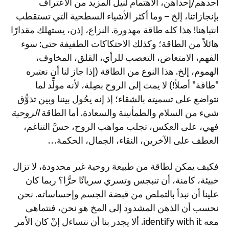
أحدهم/إحداهن، الاهتمام لنيل المزيد من الاعتراف
بإنجازاتنا، إلخ – وما أكثر الأشياء السطحية التي تستقطب
انتباهنا! هذا كله طاقة مهدورة. النزاع، إذن، يستهلك مقدارًا
هائلاً من الطاقة؛ وكذلك الاحتكاكات الطفيفة حتى: سوء
الفهم، الامتعاض، التعصب للرأي، القلق، المخاوف،
الهموم، إلخ. هذا النوع من الطاقة (إذا جاز لنا أن نعتبره
"طاقة" أصلاً!) لا يمت إلى الروح بصِلة، لأنه مولِّد لما
نتواضع على تسميته بالشقاء؛ إذ إنه يحُول بيننا وبين تذوُّق
شيء من السلام والطمأنينة والسعادة. أما الطاقة
الروحية
فهي، على العكس، تجلب مواهب الروح، حسَّ التناغم،
العطف على الآخرين، النقاء، الجمال، الحكمة…
فكيف يمكن لطاقة من طبيعة روحية غير محدودة، لا تزال
خبيئة، كامنة، أن تنبجس وتسري سريانًا حرًّا؟ ربما كان
علينا أن نبدأ بالتملص من قبضة الجسم وإحساساته. نحن
نحسب أن الذهن المشدود إلى المخ هو نحن، فنتماهى
معه identify with it. ألا يجدر بنا أن نتساءل إنْ كان الأمر