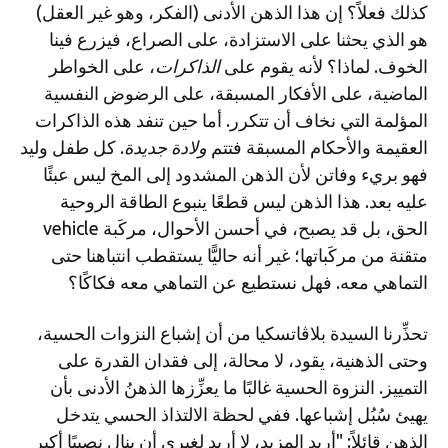
كذلك فعلاً؟ إن هذا الذهن الأدنى (الفكر، وهو غير العقل)
هو الذي يحثنا على الاستزادة، على الصراع، فيزرع فينا
الخوف. لماذا؟ لأنه يقوم على
الذاكرات
، على الخواطر
الماضية، على الأفكار المسبقة، على الرضوض النفسية
المؤلمة التي نخاف أن تتكرر. أما حين تنفد هذه الذاكرات
العقيمة والأحكام المسبقة فتتم
ولادة جديدة
. كل طفل وليد
فهو بريء وفاتن لأن الذهن المشدود إلى المخ ليس عبئًا
عليه بعد. هذا الذهن ليس قطعًا ينبوع الطاقة الروحية
الحق، بل قد يصبح، في أحسن الأحوال، مركَبة vehicle
متقنة من مركَباتها؛ غير أنه حاليًّا يستقطب انتباهنا حتى
التماهي معه. فهل نستطيع عن التماهي معه فكاكًا؟
تحذِّرنا السيدة بلاڤاتسكيا من أن إشباع النزوات الحسية،
وحتى الذهنية، يقود، لا محالة، إلى فقدان القدرة على
التمييز. النزوة الحسية غالبًا ما يعزِّزها الذهنُ الأدنى بأن
يهيئ سُبُل إشباعها. ففي لحظة الالتذاذ الحسي يتدخل
الذهن قائلاً: "أريد المزيد، لا أريد لغيري أن ينال نصيبًا أكبر