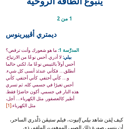
ينبوع الطاقة الروحية
1 من 2
ديمتري أڤييرينوس
المدرِّسة 1:
ما هو شعورك وأنت ترقص؟
بيلي:
لا أدري. أحس نوعًا من الارتياح.
أحس أولاً بالتيبس نوعًا ما، لكني حالما
أنطلق… فكأني عندئذ أنسى كل شيء.
و… كأني أختفي. كأني أختفي. كأني
أحس تغيرًا في جسمي كله. ثم تسري
هذه النار في جسمي. أكون حاضرًا فقط.
أطير كالعصفور. مثل الكهرباء… أجل،
مثل الكهرباء.
[1]
كيف لِمَن شاهد
بيلي إليوت
، فيلم ستيڤن دَلْدري الساحر،
أن ينسى صورة ذلك الصبي الموهوب، الملهَم، ذي