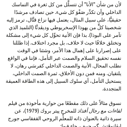
لأن من شأن "الأنا" أن تتسلَّل من كل ثغرة في التماسك
الداخلي وأن تكدِّر صَفْوَ كل شيء. حين تصادف مرشدًا
حقيقيًّا، على سبيل المثال، يعتمل فيها نزاع قتَّال، ترمز إليه
شخصيتا كلٍّ من يهوذا الإسخريوطي وديڤدتَّا (التلميذ الذي
تآمر على البوذا). بذا فإن الأنية تحوِّل كل شيء إلى مشكلة
وتختلق خلافًا حيث لا خلاف، بل مجرد اختلاف. إذا ظللنا
على إصرارنا على إهمال هذا الأمر، وشئنا في الوقت
نفسه تحقيق السلام والصمت عبر التأمل، فإننا في الواقع
نطلب المحال. الأنية والصمت الداخلي كفرسَي رهان، لا
يلتقيان. ومنه فمن دون الأخلاق، ثمرة الصمت الداخلي،
يستحيل التأمل، أي سلوك السبيل إلى هذه الطاقة العميقة
المتجددة.
نسوق مثالاً على ذلك مقطعًا من حوارية مأخوذة من فيلم
لقاءات مع رجال أفذاذ
للمخرج پيتر بروك (1979)، عن
سيرة ذاتية بالعنوان ذاته للمعلِّم الروحي القفقاسي جورج
إيڤانوڤتش گورجييف، جاء فيها: