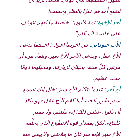
تُشبع أحدهم خبزًا بالنظر وحسب!
أحد الإخوة:
ثمة قانون: "خاصية ما يُفهم تتوقف
على خاصية المتكلم".
الأب جيوڤاني
:
في أخويتنا أخَوان: أحدهما يدعى
الأخ
عقل
، ويدعى الآخر الأخ
سيز
. وهما، مرة أو
مرتين كلَّ سنة، يجيئان لزيارتنا، ومجيئهما دومًا
حدث عظيم.
أخ آخر:
عندما يتكلم الأخ
سيز
تخال إنك تسمع
شدو طيور الجنة. أما كلام الأخ
عقل
فهو يكاد
أن يكون عكس ذلك: إنه يتلعثم، ولا تتميز
كلماتِه. لكنْ بمقدار قوة الانطباع الذي يخلِّفه
الأخ
سيز
فإنه سرعان ما يتلاشى ولا يبقى منه