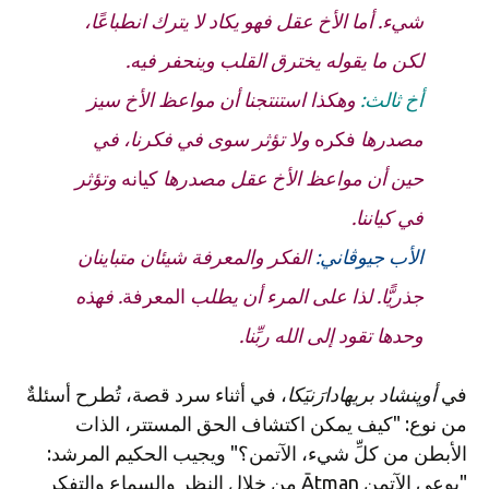
شيء. أما الأخ
عقل
فهو يكاد لا يترك انطباعًا،
لكن ما يقوله يخترق القلب وينحفر فيه.
أخ ثالث:
وهكذا استنتجنا أن مواعظ الأخ
سيز
مصدرها
فكره
ولا تؤثر سوى في فكرنا، في
حين أن مواعظ الأخ
عقل
مصدرها
كيانه
وتؤثر
في كياننا.
الأب جيوڤاني
:
الفكر والمعرفة شيئان متباينان
جذريًّا. لذا على المرء أن يطلب
المعرفة
. فهذه
وحدها تقود إلى الله ربِّنا.
في
أوپنشاد بريهادارَنيَكا
، في أثناء سرد قصة، تُطرح أسئلةٌ
من نوع: "كيف يمكن اكتشاف الحق المستتر، الذات
الأبطن من كلِّ شيء، الآتمن؟" ويجيب الحكيم المرشد:
"يوعى الآتمن Ātman من خلال النظر والسماع والتفكر