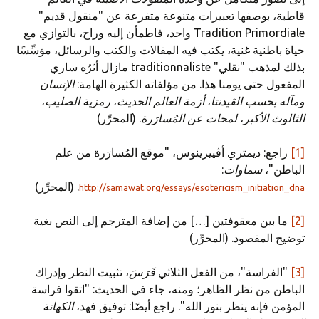
قاطبة، بوصفها تعبيرات متنوعة متفرعة عن "منقول قديم"
Tradition Primordiale واحد، فاطمأن إليه وراح، بالتوازي مع
حياة باطنية غنية، يكتب فيه المقالات والكتب والرسائل، مؤسِّسًا
بذلك لمذهب "نقلي" traditionnaliste مازال أثرُه ساري
المفعول حتى يومنا هذا. من مؤلفاته الكثيرة الهامة:
الإنسان
ومآله بحسب الڤيدنتا
،
أزمة العالم الحديث
،
رمزية الصليب
،
الثالوث الأكبر
،
لمحات عن المُسارَرة
. (المحرِّر)
[1]
راجع: ديمتري أڤييرينوس، "موقع المُسارَرة من علم
الباطن"،
سماوات
:
. (المحرِّر)
http://samawat.org/essays/esotericism_initiation_dna
[2]
ما بين معقوفتين […] من إضافة المترجم إلى النص بغية
توضيح المقصود. (المحرِّر)
[3]
"الفراسة"، من الفعل الثلاثي
فَرَسَ
، تثبيت النظر وإدراك
الباطن من نظر الظاهر؛ ومنه، جاء في الحديث: "اتقوا فراسة
المؤمن فإنه ينظر بنور الله". راجع أيضًا: توفيق فهد،
الكهانة