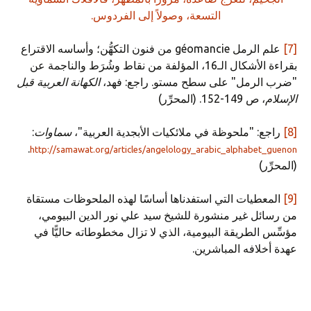
[7]
علم الرمل géomancie من فنون التكهُّن؛ وأساسه الاقتراع
بقراءة الأشكال الـ16، المؤلفة من نقاط وشُرَط والناجمة عن
"ضرب الرمل" على سطح مستو. راجع: فهد،
الكهانة العربية قبل
الإسلام
، ص 149-152. (المحرِّر)
[8]
راجع: "ملحوظة في ملائكيات الأبجدية العربية"،
سماوات
:
.
http://samawat.org/articles/angelology_arabic_alphabet_guenon
(المحرِّر)
[9]
المعطيات التي استفدناها أساسًا لهذه الملحوظات مستقاة
من رسائل غير منشورة للشيخ سيد علي نور الدين البيومي،
مؤسِّس الطريقة البيومية، الذي لا تزال مخطوطاته حاليًّا في
عهدة أخلافه المباشرين.