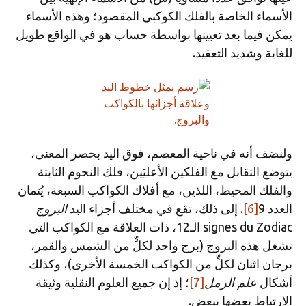
الأسماء الخاصة بالفلك الكوكبي المقصود؛ وهذه الأسماء
يمكن فيما بعد تعيينها بواسطة حساب هو في الواقع طويل
للغاية وشديد التعقيد.
ولنضف أنه في ناحية المعصم، فوق اليد بحصر المعنى،
يتوضع التقابل مع الفلكين الأعليَين، فلك النجوم الثابتة
والفلك المحيط، اللذين، مع أفلاك الكواكب السبعة، يُتمان
العدد 9
[6]
. إلى ذلك، تقع في مختلف أجزاء اليد
البروج
signes du Zodiac الـ12، ذات العلاقة مع الكواكب التي
تشغل هذه البروج (برج واحد لكلٍّ من الشمس والقمر،
برجان اثنان لكلٍّ من الكواكب الخمسة الأخرى)، وكذلك
أشكال
علم الرمل
[7]
؛ إذ إن جميع العلوم النقلية وثيقة
الارتباط بعضها ببعض.