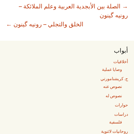
→
صفّح
الصلة بين الأبجدية العربية وعلم الملائكة –
رونيه گينون
الخلق والتجلي – رونيه گينون
←
لمقالات
أبواب
أخلاقيات
وصايا عملية
ج. كريشنامورتي
نصوص عنه
نصوص له
حوارات
دراسات
فلسفية
روحانيات لاثنوية