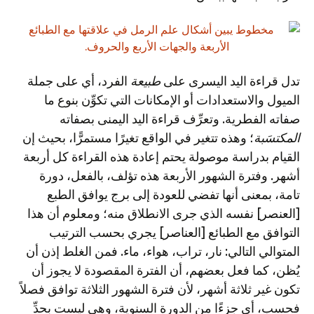
تدل قراءة اليد اليسرى على
طبيعة
الفرد، أي على جملة
الميول والاستعدادات أو الإمكانات التي تكوِّن بنوع ما
صفاته الفطرية. وتعرِّف قراءة اليد اليمنى بصفاته
المكتسَبة
؛ وهذه تتغير في الواقع تغيرًا مستمرًّا، بحيث إن
القيام بدراسة موصولة يحتم إعادة هذه القراءة كل أربعة
أشهر. وفترة الشهور الأربعة هذه تؤلف، بالفعل، دورة
تامة، بمعنى أنها تفضي للعودة إلى برج يوافق الطبع
[العنصر] نفسه الذي جرى الانطلاق منه؛ ومعلوم أن هذا
التوافق مع الطبائع [العناصر] يجري بحسب الترتيب
المتوالي التالي: نار، تراب، هواء، ماء. فمن الغلط إذن أن
يُظن، كما فعل بعضهم، أن الفترة المقصودة لا يجوز أن
تكون غير ثلاثة أشهر، لأن فترة الشهور الثلاثة توافق فصلاً
فحسب، أي جزءًا من الدورة السنوية، وهي ليست بحدِّ