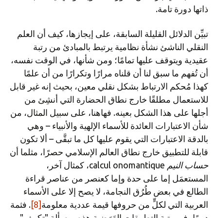
ذاتها دورة تامة.
تبيِّن الدلائل القليلة السابقة، على إيجازها، كيف أن العلم
النقلي الناشئ نشأة نظامية يرتبط بالمبادئ من رتبة
عقيدية ويتوقف عليها تمامًا؛ ومن شأنها، في الوقت نفسه،
أن تُفهم ما سبق لنا أن قلناه مرارًا وتكرارًا من أن علمًا
كهذا مُحكم الارتباط بشكل نقلي معين، بحيث إنه غير قابل
للاستعمال مطلقًا خارج نطاق الحضارة التي أنشِئ من
أجلها على هذا الشكل بعينه. فهاهنا، على سبيل المثال، من
شأن الاعتبارات العائدة للأسماء الإلهية والأنبياء – وهي
بالدقة الاعتبارات التي يقوم عليها كل ما تبقَّى – ألا تكون
قابلة للتطبيق خارج نطاق العالم الإسلامي حصرًا، مثلما أن
حساب النيم
calcul onomantique، كمثال آخر،
المستعمَل إما على حدة وإما كعنصر من عناصر قراءة
الطالع في بعض طُرُق النجامة، لا يصح إلا على الأسماء
العربية التي لكلٍّ من حروفها قيمة عددية معلومة
[8]
. فثمة
دومًا، في رتبة التطبيقات العَرَضية هذه، مسألة "تكييف"