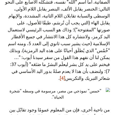
الصفاتية. أما اسم "الله" نفسه، فتشكِّله الأصابع على النحو
التالي: الخنصر يقابل الألف، البنصر يقابل اللام الأولى،
الوسطى والسبابة تقابلان اللام الثانية، المشددة، والإبهام
يقابل الهاء (التي يجب أن تُرسَم، طبقًا للأصول، على
صورتها "المفتوحة")؛ وذاك هو السبب الرئيسي لاستعمال
اليد كرمز، ولانتشاره كل هذا الانتشار في جميع الأقطار
الإسلامية (حيث يشير سبب ثانوي إلى العدد 5، ومنه اسم
"خُمْس" الذي يُطلَق أحيانًا على هذه اليد الرمزية). وبذلك
يمكن لنا أن نفهم هذا القول من سفر سيدنا أيوب: "…
فيختم على
يد
كل بشر ليعلَم البشرُ ما صَنَعَه" (أيوب 37:
7)؛ ولنضف بأن هذا لا يعدم صلةً بدور اليد الأساسي في
شعائر التبريك والتكريس
[4]
.
من ناحية أخرى، فإن من المعلوم عمومًا وجود تقابُل بين