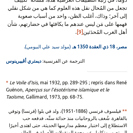
تجعل من المُحال نقل هذه العلوم كما هي من شكل نقلي
إلى آخر؛ وذاك، أغلب الظن، واحد من أسباب صعوبة
فهمها على مَن ليس عندهم ما يكافئها في حضارتهم، شأن
أهل الغرب المُحدَثين
[9]
.
مصر، 18 ذي العقدة 1350 هـ
(مولد سيد علي البيومي)
.
الترجمة عن الفرنسية:
ديمتري أڤييرينوس
*
Le Voile d’Isis
, mai 1932, pp. 289-295 ; repris dans René
Guénon,
Aperçus sur l’ésotérisme islamique et le
Taoïsme
, Gallimard, 1973, pp. 68-75.
**
فيلسوف فرنسي (1886-1951)، ولد في بلوا (فرنسا) وتوفي
بالقاهرة. شُغف بالروحانيات منذ حداثة سنِّه، فدفعه حب
الاستطلاع إلى اختبار معظم مدارسها الحديثة، حتى اهتدى أخيرًا
إلى تصور متكامل عن وحدة المنقولات الأصيلة في العالم