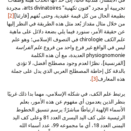
تجريبية أو مجرد "فنون تكهنية" arts divinatoires، مجردة
بطبيعة الحال من كل قيمة عقيدية. وحتى نُفهم [قارئنا]
[2]
من خلال مثال مقدارَ بُعد مثل هذه الطريقة في النظر إليها
عن حقيقة الأمر، سنورد فيما يلي بضعة دلائل على ماهية
علم الكف
chirologie في التصوف الإسلامي؛ وهو علم
ليس في الواقع غير فرع واحد من فروع
علم الفراسة
physiognomonie العديدة، مع أن هذه الكلمة
[الفرنسية]، نظرًا لعدم وجود مصطلح أفضل، لا تؤدي
بالدقة كل إحاطة المصطلح العربي الذي يدل على جملة
هذه المعارف
[3]
.
يرتبط علم الكف، في شكله الإسلامي، مهما بدا ذلك غريبًا
بنظر الذين يعدمون أي مفهوم عن هذه الأمور، بعلم
الأسماء الإلهية ارتباطًا مباشرًا: يرسم تنسيق الخطوط
الرئيسية على كف اليد اليسرى العدد 81 وعلى كف اليد
اليمنى العدد 18، أي ما مجموعه 99، عدد أسماء الله