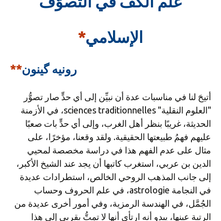
علم الكف في التصوُّف
الإسلامي
*
رونيه گينون
**
أتيحَ لنا في مناسبات عدة أن نبيِّن إلى أي حدٍّ صار تصوُّر
"العلوم النقلية" sciences traditionnelles، في الأزمنة
الحديثة، غريبًا بنظر أهل الغرب، وإلى أي حدٍّ بات صعبًا
عليهم فهمُ طبيعتها الحقيقية. ولقد وقعنا، مؤخرًا، على
مثال على عدم الفهم هذا في دراسة مخصصة لمحيي
الدين بن عربي، استغرب كاتبها أن يجد عند الشيخ الأكبر،
إلى جانب المذهب الروحي الخالص، استطرادات عديدة
في النجامة astrologie، في علم الحروف وحساب
الجُمَّل، في الهندسة الرمزية، وفي أمور أخرى عديدة من
الرتبة عينها، يبدو أنه ارتأى أنها لا تمتُّ بقربى إلى هذا