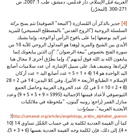
العربية قبل الإسلام
، دار قدمُس، دمشق، طب 1: 2007، ص
271-300. (المحرِّر)
[4]
جدير بالذكر أن المُسارَرة ("البيعة" الصوفية) تتم بمنح
بركة
السلسلة الروحية ("الروح القدس" بالمصطلح المسيحي) للمريد
عبر
اليد
بوضعها إما على يافوخ الرأس أو
الوجه
، وإما بشبك
الأيدي بين الشيخ والمريد (وهذا هو المدلول الروحي للآية 10 من
سورة الفتح بخصوص "بيعة الرضوان": "إن الذين يبايعونك إنما
يبايعون الله
يد
الله فوق أيديهم")، وإما بطُرُق أخرى لا مجال هنا
لإيرادها. ونضيف هنا، على سبيل الإشارة، أن عدد سلاميات أصابع
اليد الواحدة هو 14 (4 + 1 = 5 = عدد أصابع اليد = عدد أركان
الإسلام = الطبائع الأربعة + الأثير)، وفي كلا اليدين: 14 في 2 = 28
(8 + 2 = 10 = 5 في 2)، عدد الحروف العربية وحاصل الجمع
الثيوصوفي لأعداد قيمتها الإجمالية (5995 = 9 + 5 + 5 + 9) وعدد
منازل القمر (راجع: رونيه گينون، "ملحوظة في ملائكيات
الأبجدية العربية"،
سماوات
:
)؛
http://samawat.org/articles/angelology_arabic_alphabet_guenon
كما أن القيمة العددية لكلمة
يد
في حساب الجُمَّل تساوي 14 (10
+ 4). إلى ذلك، فإن لكلمة
وجه
القيمة العددية نفسها (6 + 3 + 5)،