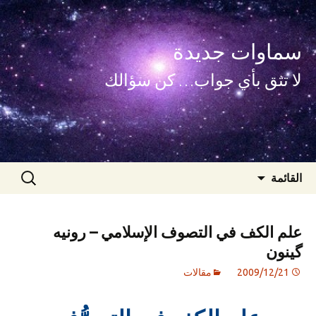
سماوات جديدة
لا تثق بأي جواب… كن سؤالك
انتقل
البحث
القائمة
إلى
عن:
المحتوى
علم الكف في التصوف الإسلامي – رونيه
گينون
2009/12/21
مقالات