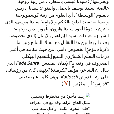
ويحرسها")؛ سيدنا عيسى بالمعارف من رتبة روحية
خالصة؛ سيدنا يوسف بالجمال والفنون؛ سيدنا إدريس
بالعلوم "الوسيطة"، أي العلوم من رتبة كوسمولوجية
ونفسانية؛ سيدنا داود بالحُكم والإمامة؛ سيدنا موسى، الذي
يقترن به دومًا أخوه سيدنا هارون، بأمور الدين بوجهيه:
الشرع والعبادات؛ سيدنا إبراهيم بالإيمان (الذي بخصوصه
يجب الربط بين هذا التقابل مع الفلك السابع وبين ما
ذكرناه مؤخرًا بخصوص دانتي، من حيث مقامه في أعلى
درجات السلَّم المُسارَري السبع [للتنظيم الهيكلي
المعروف في وقته بـ"الإيمان المقدس"
Fede Santa
الذي
يقال إن الشاعر، مؤلِّف
الكوميديا الإلهية
، كان من رؤسائه،
على رتبة
قدوش
Kadosch
، وهي كلمة عبرية تعني
"قدوس" أو "مكرَّس"]
[5]
).