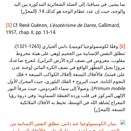
بما يشير، في سياقنا، إلى الصلة الشعائرية المذكورة بين اليد
والوجه، حيث إن عدد عظام الوجه هو كذلك 14. (المحرِّر)
[5]
Cf. René Guénon,
L’ésotérisme de Dante
, Gallimard,
1957, chap. II, pp. 13-14.
[6]
وفقًا لكوسمولوجيا
كوميديا
دانتي ألجياري (1265-1321)،
تنطلق النفس الإنسانية من الجحيم (وهي على هيئة مخروط
مقلوب، مغروس في نصف كرة الأرض الترابي)، لتعرج صاعدةً،
مرورًا بجبل المَطْهَر الواقع في نصف الكرة المائي (وجنة عدن
على قمته)، فالأفلاك التسعة (أفلاك الكواكب السبعة + فلك
النجوم الثابتة، حيث البروج + الفلك البلوري، حيث
المحرك الأول
Primum mobile
)، وصولاً إلى سماء الفردوس، حيث مرفأ النور
الإلهي المركوز في قلب وردة الغبطة السماوية؛ وفي ذروة رؤيا
المعراج يُشاهَد الله في الوسط، تحيط به الأفلاك الملائكية
التسعة. (المحرِّر)