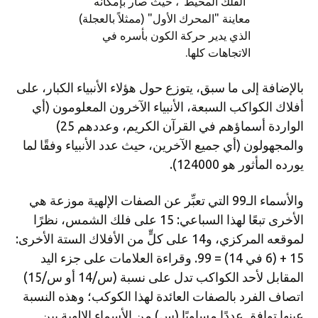
بالإضافة إلى ما سبق، يتوزع حول هؤلاء الأنبياء الكبار، على
أفلاك الكواكب السبعة، الأنبياء الآخرون المعلومون (أي
الواردة أسماؤهم في القرآن الكريم، وعددهم 25)
والمجهولون (أي جميع الآخرين، حيث عدد الأنبياء وفقًا لما
يورده المأثور هو 124000).
والأسماء الـ99 التي تعبِّر عن الصفات الإلهية موزعة هي
الأخرى تبعًا لهذا السباعي: 15 على فلك الشمس، نظرًا
لموقعه المركزي، و14 على كلٍّ من الأفلاك الستة الأخرى:
15 + (6 في 14) = 99. وقراءة العلامات على جزء اليد
المقابل لأحد الكواكب تدل على نسبة (س/14 أو س/15)
اتصاف الفرد بالصفات العائدة لهذا الكوكب؛ وهذه النسبة
عينها توافق عددًا مساويًا (س) من الأسماء الإلهية بين