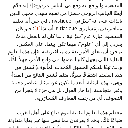
المذهب. والواقع أنه وقع في التباس مزدوج: إذ إنه قدَّم
أيضًا الجانب الروحي حصرًا من تعليم سيدي محيي الدين
بالذات على أنه "سرَّاني" mystique، في حين أنه تعليم
ميتافيزيقي ومُسارَري initiatique أساسًا
[1]
؛ فلو كان
المقصود عبارة عن "سرَّانية"، لما كان له بالفعل متاتٌ
بقربى إلى أي "علوم"، مهما تكن. بينما، على العكس،
بمجرد أن يتعلق الأمر بعقيدة ميتافيزيقية، فإن هذه العلوم
النقلية (التي يجهل كاتبنا قيمتها، في واقع الأمر، جهلاً تامًّا،
وذلك تبعًا للحكم المسبق المُحدَث المألوف) تُشتق من
هذه العقيدة اشتقاقًا سويًّا، مثلما تُشتق النتائج من المبدأ،
وهي، بهذه المثابة، أبعد ما تكون عن تمثيل عناصر دخيلة
وغير متجانسة، إذا جاز القول، بل هي جزء لا يتجزأ من
التصوف، أي من جملة المعارف المُسارَرية.
معظم هذه العلوم النقلية اليوم ضاع على أهل الغرب
ضياعًا تامًّا، وهم لا يعرفون مما تبقى منها غير بقايا متفاوتة
في الابتسار، متدنِّية غالبًا، إلى حدِّ أنها اتخذت هيئة وصْفات